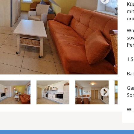
Kü
mit
un
Wo
sow
Pe
1 
Ba
Gar
So
WL